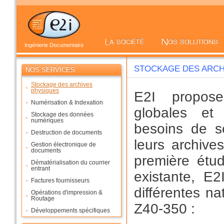
Ingénierie Documentaire
STOCKAGE DES ARCH
NOS SERVICES
Stockage des archives
physiques
E2I propose
Numérisation & Indexation
globales et
Stockage des données
numériques
besoins de s
Destruction de documents
leurs archive
Gestion électronique de
documents
première étu
Dématérialisation du courrier
entrant
existante, E
Factures fournisseurs
différentes n
Opérations d'impression &
Routage
Z40-350 :
Développements spécifiques