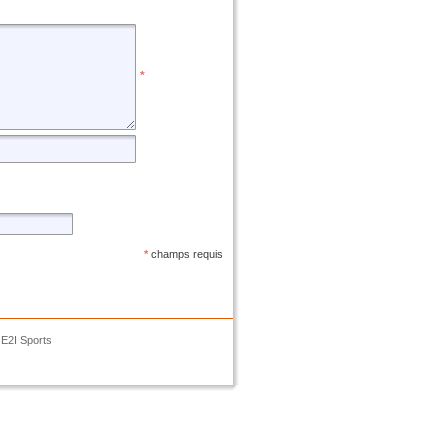
*
*
champs requis
E2I Sports